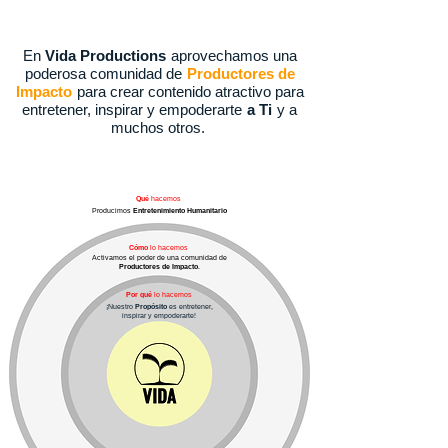
En
Vida Productions
aprovechamos una
poderosa comunidad de
Productores de
Impacto
para crear contenido atractivo para
entretener, inspirar y empoderarte
a Ti
y a
muchos otros.
Qué
hacemos
Producimos
Entretenimiento Humanitario
Cómo
lo hacemos
Activamos el poder de una comunidad de
Productores de Impacto
.
Por qué
lo hacemos
¡Nuestro
Propósito
es entretener,
inspirar y empoderarte!