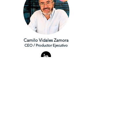
Camilo Vidales Zamora
CEO / Productor Ejecutivo
Camilo Vidales es cofundador
de
Vida Productions
e
Impact
Producers
. Con una gran pasión
por los Derechos Humanos, la
Democracia y la Ciudadanía,
estudió Derecho.
Consciente de
que, si bien los cambios en la
sociedad requieren incidencia y